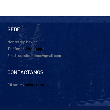
SEDE
Monterrey, México
Teléfono:
WhatsApp
Email: solicitud.dmc@gmail.com
CONTACTANOS
Fill out my
online form
.