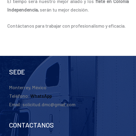
El tiempo será nuestro mejor aliado y los
flete en Colonia
Independencia,
serán tu mejor decisión.
Contáctanos para trabajar con profesionalismo y eficacia.
SEDE
Monterrey, México
Teléfono:
WhatsApp
Email: solicitud.dmc@gmail.com
CONTACTANOS