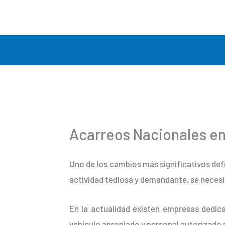
Ir
al
contenido
Acarreos Nacionales en
Uno de los cambios más significativos def
actividad tediosa y demandante, se necesi
En la actualidad existen empresas dedica
vehículo apropiado y personal autorizado 