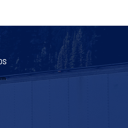
OS
orm
.