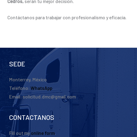
Cedros,
serán tu mejor decisión.
Contáctanos para trabajar con profesionalismo y eficacia.
SEDE
Monterrey, México
Teléfono:
WhatsApp
Email: solicitud.dmc@gmail.com
CONTACTANOS
Fill out my
online form
.