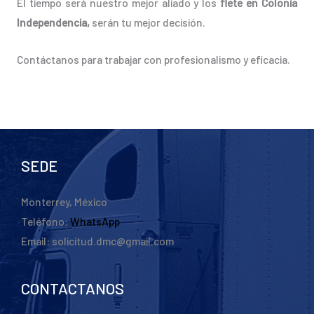
El tiempo será nuestro mejor aliado y los
flete en Colonia
Independencia,
serán tu mejor decisión.
Contáctanos para trabajar con profesionalismo y eficacia.
SEDE
Monterrey, México
Teléfono:
WhatsApp
Email: solicitud.dmc@gmail.com
CONTACTANOS